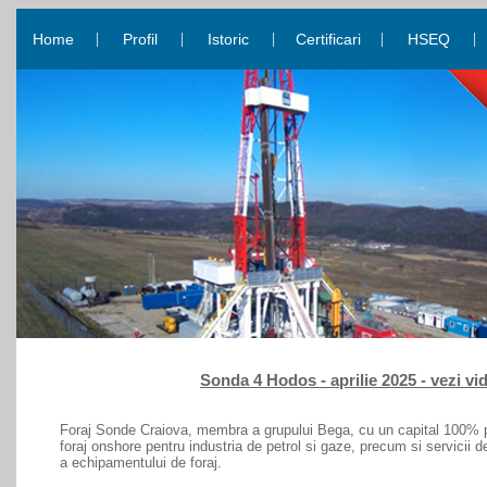
|
|
|
|
|
Home
Profil
Istoric
Certificari
HSEQ
Sonda 4 Hodos - aprilie 2025 - vezi vi
Foraj Sonde Craiova, membra a grupului Bega, cu un capital 100% pri
foraj onshore pentru industria de petrol si gaze, precum si servicii 
a echipamentului de foraj.