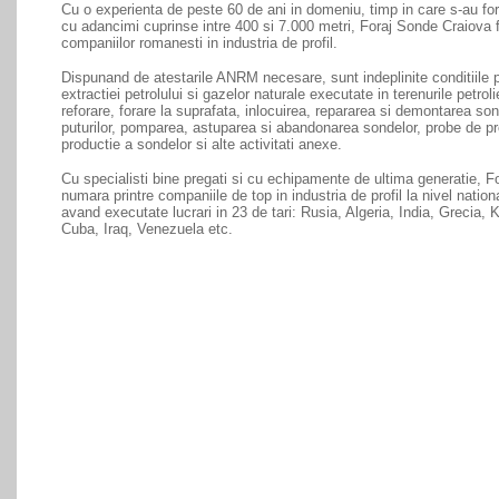
Cu o experienta de peste 60 de ani in domeniu, timp in care s-au fo
cu adancimi cuprinse intre 400 si 7.000 metri, Foraj Sonde Craiova f
companiilor romanesti in industria de profil.
Dispunand de atestarile ANRM necesare, sunt indeplinite conditiile p
extractiei petrolului si gazelor naturale executate in terenurile petroli
reforare, forare la suprafata, inlocuirea, repararea si demontarea so
puturilor, pomparea, astuparea si abandonarea sondelor, probe de pr
productie a sondelor si alte activitati anexe.
Cu specialisti bine pregati si cu echipamente de ultima generatie, 
numara printre companiile de top in industria de profil la nivel nationa
avand executate lucrari in 23 de tari: Rusia, Algeria, India, Grecia, 
Cuba, Iraq, Venezuela etc.