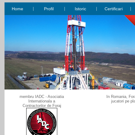
|
|
|
|
Home
Profil
Istoric
Certificari
membru IADC - Asociatia
In Romania, Foraj
Internationala a
jucatori pe pl
Contractorilor de Foraj